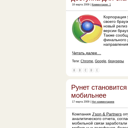
18 марта 2009 |
Комментарии: 1
Корпорация
своего брау
новый релиз
версии брау
Также сообщ
финального 
направления
Читать далее…
Теги:
Chrome
,
Google
,
браузеры
Рунет становится
мобильнее
17 марта 2009 |
Нет комментариев
Компания
J’son & Partners
оп
аналитического отчета, согл
мобильной связи заработали 
мобильных телефонов, более