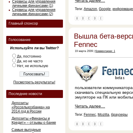
Читать далее…
Сервисы для управления
личными финансами (1)
Теги:
Amazon
,
Google
,
информаци
Сервисы для управления
личными финансами (2)
Главный спонсор
Вышла бета-верс
Голосование
Fennec
Используйте ли вы Twitter?
19 марта 2009 |
Комментарии: 1
Да, постоянно
Да, но не часто
Нет, не использую
Посмотреть результаты!
пользователи коммуникатора
скачивать специальную верси
Последние новости
эмуляторе на ПК или мобиль
Депозиты
Читать далее…
«Россельхозбанка» на
2014 год в России
Теги:
Fennec
,
Mozilla
,
браузеры
Депозиты «Финансы и
Кредит» – отзывы о банке
Самые выгодные