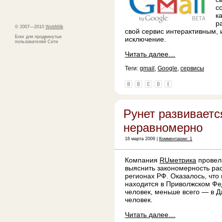
с
к
р
© 2007—2010
WebMilk
свой сервис интерактивным, 
Блог для продвинутых
исключение.
пользователей Сети
Читать далее…
Теги:
gmail
,
Google
,
сервисы
Рунет развиваетс
неравномерно
18 марта 2009 |
Комментарии: 1
Компания
RUметрика
провел
выяснить закономерность ра
регионах РФ. Оказалось, что
находится в Приволжском Фе
человек, меньше всего — в 
человек.
Читать далее…