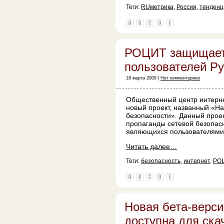
Теги:
RUметрика
,
Россия
,
тенденц
РОЦИТ защищае
пользователей Ру
18 марта 2009 |
Нет комментариев
Общественный центр интерне
новый проект, названный «Н
безопасности». Данный прое
пропаганды сетевой безопасн
являющихся пользователями С
Читать далее…
Теги:
безопасность
,
интернет
,
РО
Новая бета-верс
доступна для ска