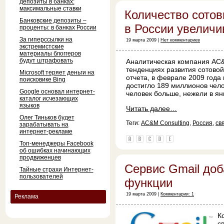
депозиты в банках:
максимальные ставки
Количество сотов
Банковские депозиты –
в России увеличи
проценты: в банках России
За гиперссылки на
19 марта 2009 |
Нет комментариев
экстремистские
материалы блоггеров
будут штрафовать
Аналитическая компания AC&
тенденциях развития сотовой
Microsoft теряет деньги на
отчета, в феврале 2009 года
поисковике Bing
достигло 189 миллионов чел
Google основал интернет-
человек больше, нежели в янв
каталог исчезающих
языков
Читать далее…
Олег Тиньков будет
Теги:
AC&M Consulting
,
Россия
,
св
зарабатывать на
интернет-рекламе
Топ-менеджеры Facebook
об ошибках начинающих
продвиженцев
Сервис Gmail до
Тайные страхи Интернет-
пользователей
функции
19 марта 2009 |
Комментарии: 1
Реклама
К
с