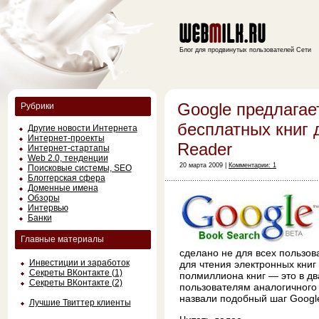
Блог для продвинутых пользователей Сети
Google предлага
Рубрики
бесплатных книг 
Другие новости Интернета
Интернет-проекты
Reader
Интернет-стартапы
Web 2.0, тенденции
20 марта 2009 |
Комментарии: 1
Поисковые системы, SEO
Блоггерская сфера
Доменные имена
Обзоры
Интервью
Банки
Главные материалы
сделано не для всех пользов
Инвестиции и заработок
для чтения электронных книг 
Секреты ВКонтакте (1)
полмиллиона книг — это в дв
Секреты ВКонтакте (2)
пользователям аналогичного
назвали подобный шаг Google
Лучшие Твиттер клиенты