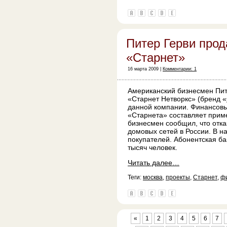
Питер Герви прод
«Старнет»
16 марта 2009 |
Комментарии: 1
Американский бизнесмен Пит
«Старнет Нетворкс» (бренд «
данной компании. Финансовые
«Старнета» составляет прим
бизнесмен сообщил, что отка
домовых сетей в России. В 
покупателей. Абонентская ба
тысяч человек.
Читать далее…
Теги:
москва
,
проекты
,
Старнет
,
ф
«
1
2
3
4
5
6
7