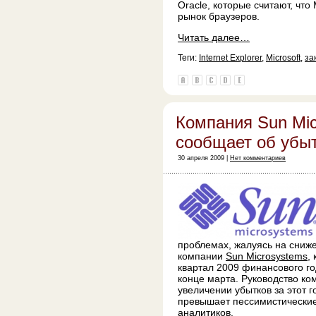
Oracle, которые считают, что
рынок браузеров.
Читать далее…
Теги:
Internet Explorer
,
Microsoft
,
за
Компания Sun Mi
сообщает об убы
30 апреля 2009 |
Нет комментариев
проблемах, жалуясь на сниж
компании
Sun Microsystems
,
квартал 2009 финансового го
конце марта. Руководство к
увеличении убытков за этот 
превышает пессимистически
аналитиков.