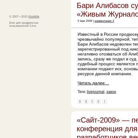
Бари Алибасов су
«Живым Журнал
© 2007—2010
WebMilk
5 мая 2009 |
комментария 3
Блог для продвинутых
пользователей Сети
Известный в России продюсер
чрезвычайно популярной, те
Бари Алибасов недоволен тем
зарегистрированный под ник
негативно отозваться об Али
запись, сразу же подал в суд
судебный процесс является п
компании подают иск, основ
ресурсе данной компании.
Читать далее…
Теги:
livejournal
,
закон
«Сайт-2009» — п
конференция для 
разработчиков ве