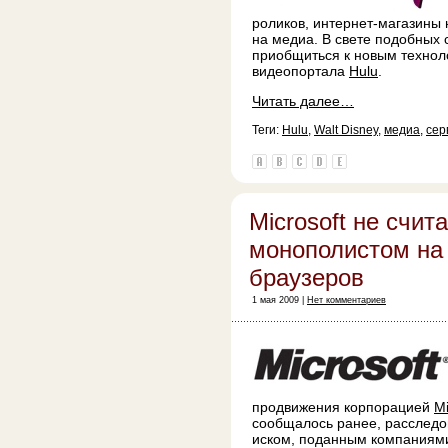
роликов, интернет-магазины 
на медиа. В свете подобных
приобщиться к новым технол
видеопортала
Hulu
.
Читать далее…
Теги:
Hulu
,
Walt Disney
,
медиа
,
сер
Microsoft не счит
монополистом на
браузеров
1 мая 2009 |
Нет комментариев
продвижения корпорацией
Mi
сообщалось ранее, расследо
иском, поданным компаниями M