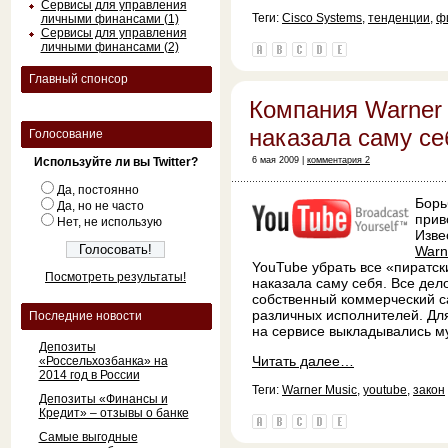
Сервисы для управления
Теги:
Cisco Systems
,
тенденции
,
ф
личными финансами (1)
Сервисы для управления
личными финансами (2)
Главный спонсор
Компания Warner
наказала саму се
Голосование
Используйте ли вы Twitter?
6 мая 2009 |
комментария 2
Да, постоянно
Борь
Да, но не часто
прив
Нет, не использую
Изве
Warn
YouTube убрать все «пиратск
Посмотреть результаты!
наказала саму себя. Все дело
собственный коммерческий с
различных исполнителей. Для
Последние новости
на сервисе выкладывались м
Депозиты
Читать далее…
«Россельхозбанка» на
2014 год в России
Теги:
Warner Music
,
youtube
,
закон
Депозиты «Финансы и
Кредит» – отзывы о банке
Самые выгодные