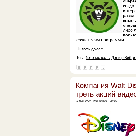
очеред
созда
интер
разви
вымог
опера
либо 
польз
создателям программы.
Читать далее…
Теги:
безопасность
,
Доктор Веб
,
о
Компания Walt Di
треть акций виде
1 мая 2009 |
Нет комментариев