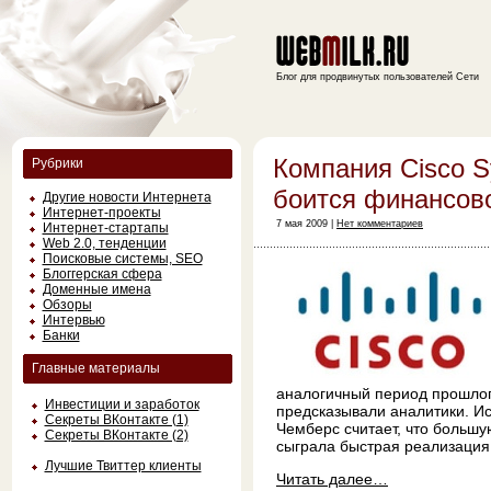
Блог для продвинутых пользователей Сети
Компания Cisco S
Рубрики
боится финансово
Другие новости Интернета
Интернет-проекты
7 мая 2009 |
Нет комментариев
Интернет-стартапы
Web 2.0, тенденции
Поисковые системы, SEO
Блоггерская сфера
Доменные имена
Обзоры
Интервью
Банки
Главные материалы
аналогичный период прошлого
Инвестиции и заработок
предсказывали аналитики. И
Секреты ВКонтакте (1)
Чемберс считает, что большу
Секреты ВКонтакте (2)
сыграла быстрая реализация
Лучшие Твиттер клиенты
Читать далее…