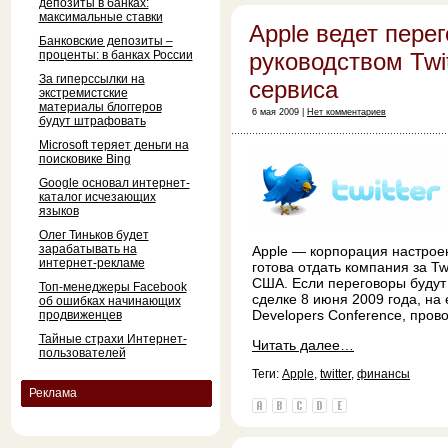
депозиты в банках:
максимальные ставки
Apple ведет пере
Банковские депозиты –
проценты: в банках России
руководством Twit
За гиперссылки на
сервиса
экстремистские
материалы блоггеров
6 мая 2009 |
Нет комментариев
будут штрафовать
Microsoft теряет деньги на
поисковике Bing
Google основал интернет-
каталог исчезающих
языков
Олег Тиньков будет
зарабатывать на
Apple — корпорация настроен
интернет-рекламе
готова отдать компания за T
США. Если переговоры будут 
Топ-менеджеры Facebook
сделке 8 июня 2009 года, на
об ошибках начинающих
Developers Conference, пров
продвиженцев
Тайные страхи Интернет-
Читать далее…
пользователей
Теги:
Apple
,
twitter
,
финансы
Реклама