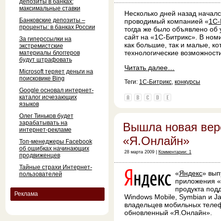
депозиты в банках:
максимальные ставки
Несколько дней назад началс
Банковские депозиты –
проводимый компанией «
1С-
проценты: в банках России
тогда же было объявлено об
сайт на «1С-Битрикс». В но
За гиперссылки на
как большие, так и малые, к
экстремистские
технологические возможност
материалы блоггеров
будут штрафовать
Читать далее…
Microsoft теряет деньги на
поисковике Bing
Теги:
1С-Битрикс
,
конкурсы
Google основал интернет-
каталог исчезающих
языков
Олег Тиньков будет
зарабатывать на
Вышла новая вер
интернет-рекламе
«Я.Онлайн»
Топ-менеджеры Facebook
об ошибках начинающих
28 марта 2009 |
Комментарии: 1
продвиженцев
Тайные страхи Интернет-
«
Яндекс
» вып
пользователей
приложения «
продукта под
Реклама
Windows Mobile, Symbian и J
владельцев мобильных телеф
обновленный «Я.Онлайн».