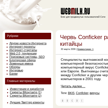
Блог для продвинутых пользователей Сети
Червь Conficker 
Рубрики
китайцы
Другие новости Интернета
Интернет-проекты
30 марта 2009 |
Комментарии: 1
Интернет-стартапы
Web 2.0, тенденции
Поисковые системы, SEO
Специалисты вьетнамской к
Блоггерская сфера
компьютерной безопасностью,
Доменные имена
Обзоры
компьютерный вирус Conficke
Интервью
или Европе. Вьетнамцы счита
Банки
между Conficker и другим че
компьютеров в 2001 году.
Главные материалы
Читать далее…
Инвестиции и заработок
Секреты ВКонтакте (1)
Теги:
BKIS
,
Conficker
,
вирусы
Секреты ВКонтакте (2)
Лучшие Твиттер клиенты