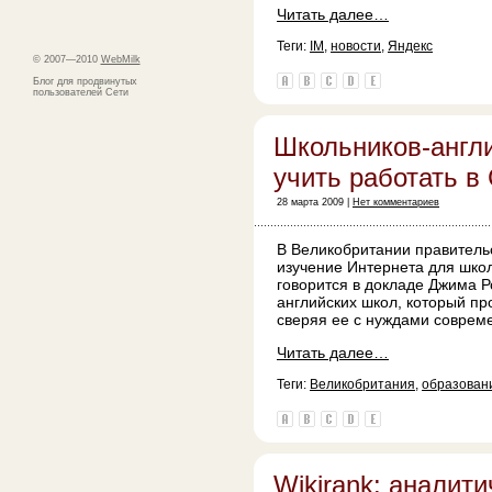
Читать далее…
Теги:
IM
,
новости
,
Яндекс
© 2007—2010
WebMilk
Блог для продвинутых
пользователей Сети
Школьников-англ
учить работать в
28 марта 2009 |
Нет комментариев
В Великобритании правитель
изучение Интернета для шко
говорится в докладе Джима Р
английских школ, который п
сверяя ее с нуждами соврем
Читать далее…
Теги:
Великобритания
,
образован
Wikirank: аналит