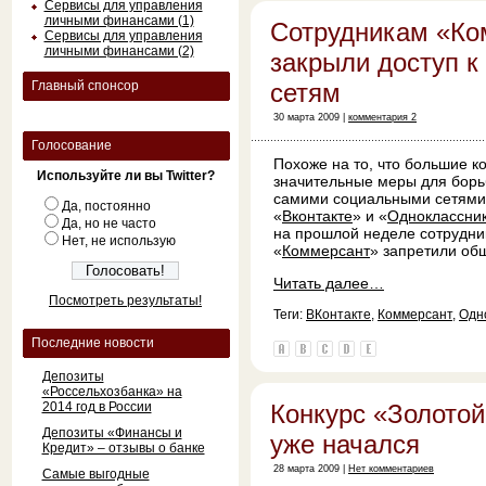
Сервисы для управления
личными финансами (1)
Сотрудникам «Ко
Сервисы для управления
личными финансами (2)
закрыли доступ 
Главный спонсор
сетям
30 марта 2009 |
комментария 2
Голосование
Похоже на то, что большие 
Используйте ли вы Twitter?
значительные меры для борь
самими социальными сетями,
Да, постоянно
«
Вконтакте
» и «
Одноклассни
Да, но не часто
на прошлой неделе сотрудни
Нет, не использую
«
Коммерсант
» запретили общ
Читать далее…
Посмотреть результаты!
Теги:
ВКонтакте
,
Коммерсант
,
Одн
Последние новости
Депозиты
«Россельхозбанка» на
2014 год в России
Конкурс «Золотой
Депозиты «Финансы и
уже начался
Кредит» – отзывы о банке
28 марта 2009 |
Нет комментариев
Самые выгодные