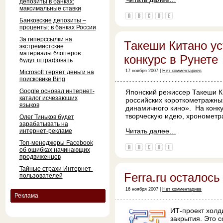
депозиты в банках:
максимальные ставки
Банковские депозиты –
проценты: в банках России
За гиперссылки на
Такеши Китано ус
экстремистские
материалы блоггеров
конкурс в Рунете
будут штрафовать
17 ноября 2007 |
Нет комментариев
Microsoft теряет деньги на
поисковике Bing
Google основал интернет-
Японский режиссер Такеши Ки
каталог исчезающих
российских короткометражны
языков
динамичного кино». На конк
творческую идею, хронометр
Олег Тиньков будет
зарабатывать на
Читать далее…
интернет-рекламе
Топ-менеджеры Facebook
об ошибках начинающих
продвиженцев
Тайные страхи Интернет-
Ferra.ru осталось
пользователей
16 ноября 2007 |
Нет комментариев
Реклама
ИТ-проект холд
закрытия. Это 