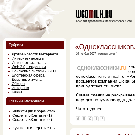
Блог для продвинутых пользователей Сети
«Одноклассников
Рубрики
Другие новости Интернета
19 ноября 2007 |
комментария 4
Интернет-проекты
Интернет-стартапы
Ко
Web 2.0, тенденции
Поисковые системы, SEO
со
Блоггерская сфера
odnoklassniki.ru
и
mail.ru
. «Р
Доменные имена
процентов компании Digital S
Обзоры
принадлежат эти актив
Интервью
Банки
Сумма сделки не раскрывает
порядка полумиллиарда дол
Главные материалы
Читать далее…
Инвестиции и заработок
Секреты ВКонтакте (1)
Секреты ВКонтакте (2)
Лучшие Твиттер клиенты