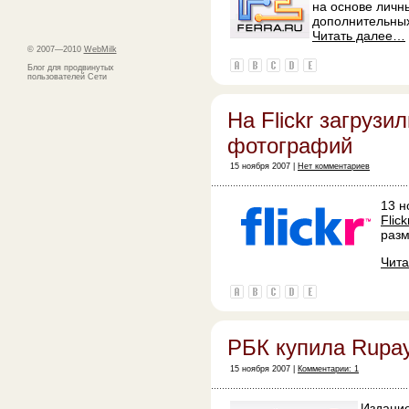
на основе личн
дополнительных
Читать далее…
© 2007—2010
WebMilk
Блог для продвинутых
пользователей Сети
На Flickr загрузи
фотографий
15 ноября 2007 |
Нет комментариев
13 н
Flick
раз
Чит
РБК купила Rupa
15 ноября 2007 |
Комментарии: 1
Издани