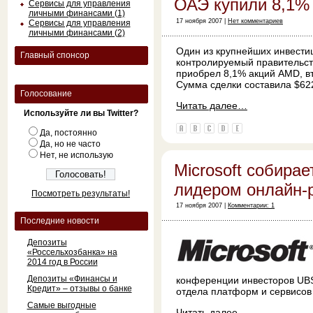
ОАЭ купили 8,1%
Сервисы для управления
личными финансами (1)
17 ноября 2007 |
Нет комментариев
Сервисы для управления
личными финансами (2)
Один из крупнейших инвести
Главный спонсор
контролируемый правительс
приобрел 8,1% акций AMD, вт
Сумма сделки составила $62
Голосование
Читать далее…
Используйте ли вы Twitter?
Да, постоянно
Да, но не часто
Нет, не использую
Microsoft собирае
лидером онлайн-
Посмотреть результаты!
17 ноября 2007 |
Комментарии: 1
Последние новости
Депозиты
«Россельхозбанка» на
2014 год в России
Депозиты «Финансы и
конференции инвесторов UBS
Кредит» – отзывы о банке
отдела платформ и сервисов
Самые выгодные
Читать далее…