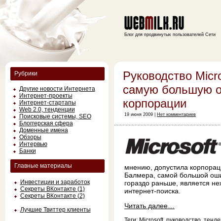
Блог для продвинутых пользователей Сети
Руководство Micr
Рубрики
самую большую 
Другие новости Интернета
Интернет-проекты
корпорации
Интернет-стартапы
Web 2.0, тенденции
19 июня 2009 |
Нет комментариев
Поисковые системы, SEO
Блоггерская сфера
Доменные имена
Обзоры
Интервью
Банки
Главные материалы
мнению, допустила корпораци
Балмера, самой большой оши
Инвестиции и заработок
гораздо раньше, является не
Секреты ВКонтакте (1)
интернет-поиска.
Секреты ВКонтакте (2)
Читать далее…
Лучшие Твиттер клиенты
Теги:
Microsoft
,
руководство
,
тенде