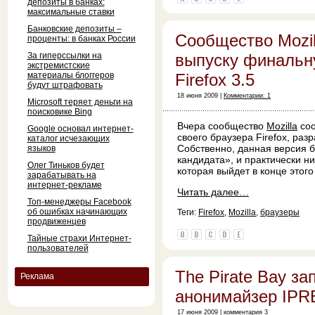
депозиты в банках:
максимальные ставки
Банковские депозиты –
Сообщество Mozill
проценты: в банках России
За гиперссылки на
выпуску финальн
экстремистские
материалы блоггеров
Firefox 3.5
будут штрафовать
18 июня 2009 |
Комментарии: 1
Microsoft теряет деньги на
поисковике Bing
Вчера сообщество
Mozilla
соо
Google основал интернет-
своего браузера Firefox, раз
каталог исчезающих
Собственно, данная версия б
языков
кандидата», и практически н
Олег Тиньков будет
которая выйдет в конце этого
зарабатывать на
интернет-рекламе
Читать далее…
Топ-менеджеры Facebook
об ошибках начинающих
Теги:
Firefox
,
Mozilla
,
браузеры
продвиженцев
Тайные страхи Интернет-
пользователей
The Pirate Bay за
Реклама
анонимайзер IP
17 июня 2009 |
комментария 3