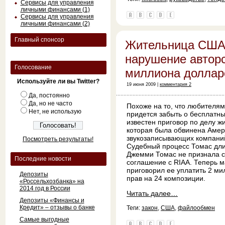
Сервисы для управления
личными финансами (1)
Сервисы для управления
личными финансами (2)
Главный спонсор
Жительница США 
нарушение авторс
Голосование
миллиона доллар
Используйте ли вы Twitter?
19 июня 2009 |
комментария 2
Да, постоянно
Да, но не часто
Похоже на то, что любителя
Нет, не использую
придется забыть о бесплатн
известен приговор по делу 
которая была обвинена Амер
звукозаписывающих компаний
Посмотреть результаты!
Судебный процесс Томас длит
Джемми Томас не признала с
Последние новости
соглашение с RIAA. Теперь м
приговорил ее уплатить 2 м
Депозиты
прав на 24 композиции.
«Россельхозбанка» на
2014 год в России
Читать далее…
Депозиты «Финансы и
Кредит» – отзывы о банке
Теги:
закон
,
США
,
файлообмен
Самые выгодные