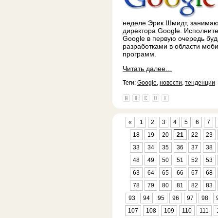
неделе Эрик Шмидт, занима
директора Google. Исполните
Google в первую очередь бу
разработками в области моб
программ.
Читать далее…
Теги:
Google
,
новости
,
тенденции
«
1
2
3
4
5
6
7
18
19
20
21
22
23
33
34
35
36
37
38
48
49
50
51
52
53
63
64
65
66
67
68
78
79
80
81
82
83
93
94
95
96
97
98
107
108
109
110
111