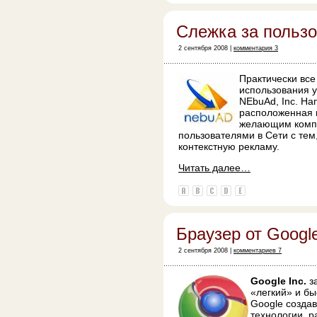
Слежка за польз
2 сентября 2008 |
комментария 3
Практически вс
использования 
NEbuAd, Inc. На
расположенная 
желающим компа
пользователями в Сети с тем
контекстную рекламу.
Читать далее…
Браузер от Googl
2 сентября 2008 |
комментариев 7
Google Inc.
з
«легкий» и б
Google созда
технологии, 