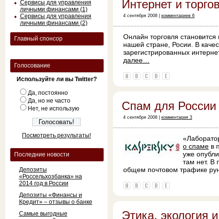
Интернет и торго
Сервисы для управления
личными финансами (1)
Сервисы для управления
4 сентября 2008 |
комментариев 6
личными финансами (2)
Онлайн торговля становится в
Главный спонсор
нашей стране, Росии. В каче
зарегистрированных интерне
далее…
Голосование
Используйте ли вы Twitter?
Да, постоянно
Да, но не часто
Спам для России
Нет, не использую
4 сентября 2008 |
комментария 3
Посмотреть результаты!
«Лаборато
о спаме
в 
уже опубли
Последние новости
там нет. В
общем почтовом трафике рун
Депозиты
«Россельхозбанка» на
2014 год в России
Депозиты «Финансы и
Кредит» – отзывы о банке
Этика, экология и
Самые выгодные