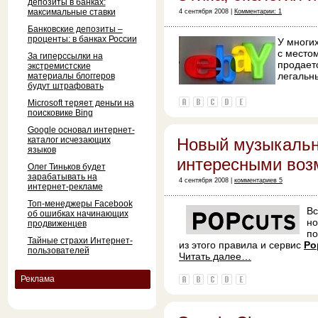
депозиты в банках:
максимальные ставки
4 сентября 2008 |
Комментарии: 1
Банковские депозиты –
проценты: в банках России
У многи
с местом
За гиперссылки на
продаетс
экстремистские
легальн
материалы блоггеров
будут штрафовать
Microsoft теряет деньги на
поисковике Bing
Google основал интернет-
каталог исчезающих
Новый музыкальн
языков
интересными воз
Олег Тиньков будет
зарабатывать на
4 сентября 2008 |
комментариев 5
интернет-рекламе
Топ-менеджеры Facebook
Вс
об ошибках начинающих
но
продвиженцев
по
Тайные страхи Интернет-
из этого правила и сервис
Po
пользователей
Читать далее…
Реклама