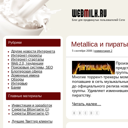
Блог для продвинутых пользователей Сети
Metallica и пираты
Рубрики
Другие новости Интернета
5 сентября 2008 |
комментария 2
Интернет-проекты
Интернет-стартапы
Произ
Web 2.0, тенденции
Поисковые системы, SEO
предс
Блоггерская сфера
группы
Доменные имена
Многие торрент-трекеры мом
Обзоры
попавшие в сеть музыкальны
Интервью
до официального релиза нов
Банки
группы. Удивляет изменивше
пиратству.
Главные материалы
Читать далее…
Инвестиции и заработок
Секреты ВКонтакте (1)
Секреты ВКонтакте (2)
Лучшие Твиттер клиенты