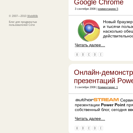
Google Chrome
3 сентября 2008 |
комментариев 5
© 2007—2010
WebMilk
Новый браузер 
Блог для продвинутых
пользователей Сети
и тысячи поль
насколько обе
действительнос
Читать далее…
Онлайн-демонстр
презентаций Powe
3 сентября 2008 |
Комментарии: 1
Серв
презентации
Power Point
пр
собственный блог, сегодня в
Читать далее…