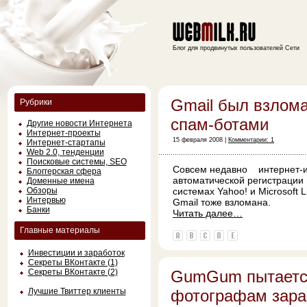
Блог для продвинутых пользователей Сети
Gmail был взлом
Рубрики
спам-ботами
Другие новости Интернета
Интернет-проекты
15 февраля 2008 |
Комментарии: 1
Интернет-стартапы
Web 2.0, тенденции
Поисковые системы, SEO
Совсем недавно интернет-и
Блоггерская сфера
автоматической регистрации 
Доменные имена
Обзоры
системах Yahoo! и Microsoft L
Интервью
Gmail тоже взломана.
Банки
Читать далее…
Главные материалы
Инвестиции и заработок
Секреты ВКонтакте (1)
Секреты ВКонтакте (2)
GumGum пытаетс
Лучшие Твиттер клиенты
фотографам зара