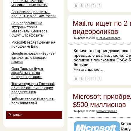
депозиты в банках:
максимальные ставки
Банковские депозиты –
проценты: в банках России
Mail.ru ищет по 
За гиперссылки на
экстремистские
видеороликов
материалы блоггеров
будут штрафовать
14 февраля 2008 |
Нет комментариев
Microsoft теряет деньги на
поисковике Bing
Количество проиндексирован
Google основал интернет-
превысило два миллиона. Это
каталог исчезающих
роликов в поисковике GoGo.R
языков
больше.
Олег Тиньков будет
Читать далее…
зарабатывать на
интернет-рекламе
Топ-менеджеры Facebook
об ошибках начинающих
продвиженцев
Microsoft приобре
Тайные страхи Интернет-
$500 миллионов
пользователей
14 февраля 2008 |
комментариев 6
Реклама
Корп
Dang