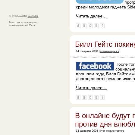
прог
среди молодежи гаджета Side
Читать далее…
© 2007—2010
WebMilk
Блог для продвинутых
пользователей Сети
Билл Гейтс покин
14 февраля 2008 |
комментария 2
После тог
социальн
прошлом году, Билл Гейтс еж
драгоценного времени извес
Читать далее…
В онлайне будут 
против дня влюб
13 февраля 2008 |
Нет комментариев