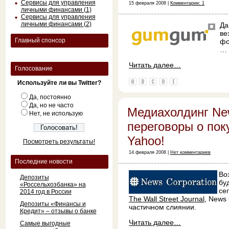
Сервисы для управления
15 февраля 2008 |
Комментарии: 1
личными финансами (1)
Сервисы для управления
личными финансами (2)
Да
ве
Главный спонсор
фо
…
Читать далее…
Голосование
Используйте ли вы Twitter?
Да, постоянно
Да, но не часто
Медиахолдинг New
Нет, не использую
переговоры о пок
Yahoo!
Посмотреть результаты!
14 февраля 2008 |
Нет комментариев
Последние новости
Во
Депозиты
бу
«Россельхозбанка» на
се
2014 год в России
The Wall Street Journal
, News
Депозиты «Финансы и
частичном слиянии.
Кредит» – отзывы о банке
Читать далее…
Самые выгодные