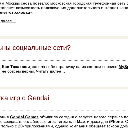
м Москвы снова повезло: московская городская телефонная сеть с
тавляет возможность подключения дополнительного интернет-канал
рнет-страховка»
.
ь далее…
ьны социальные сети?
,
Кае Такахаши
, завела себе страничку на известном сервисе
MyS
, не совсем верны.
Читать далее…
ка игр с Gendai
пания
Gendai Games
объявила сегодня о запуске нового сервиса по
о создавать онлайновые игры, игры для
Mac
, и даже для
iPhone
. 
 только с 2D-приложениями, однако компания обещает вскоре доб