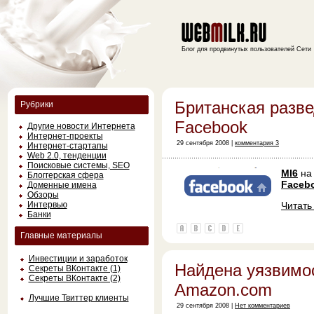
Блог для продвинутых пользователей Сети
Британская разве
Рубрики
Facebook
Другие новости Интернета
Интернет-проекты
29 сентября 2008 |
комментария 3
Интернет-стартапы
Web 2.0, тенденции
Поисковые системы, SEO
MI6
на 
Блоггерская сфера
Faceb
Доменные имена
Обзоры
Интервью
Читат
Банки
Главные материалы
Инвестиции и заработок
Найдена уязвимо
Секреты ВКонтакте (1)
Секреты ВКонтакте (2)
Amazon.com
Лучшие Твиттер клиенты
29 сентября 2008 |
Нет комментариев