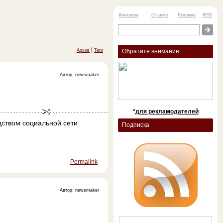
Контакты
О сайте
Реклама
RSS
|
Архив
Теги
Обратите внимание
Автор: newsmaker
*
для рекламодателей
дством социальной сети
Подписка
Permalink
Автор: newsmaker