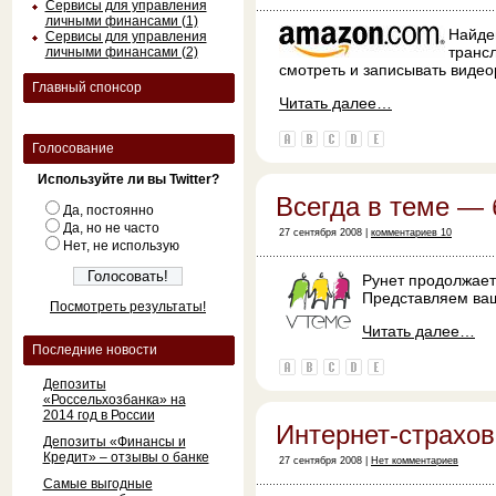
Сервисы для управления
личными финансами (1)
Найде
Сервисы для управления
транс
личными финансами (2)
смотреть и записывать виде
Главный спонсор
Читать далее…
Голосование
Используйте ли вы Twitter?
Всегда в теме — 
Да, постоянно
Да, но не часто
27 сентября 2008 |
комментариев 10
Нет, не использую
Рунет продолжает
Представляем ва
Посмотреть результаты!
Читать далее…
Последние новости
Депозиты
«Россельхозбанка» на
2014 год в России
Интернет-страхов
Депозиты «Финансы и
Кредит» – отзывы о банке
27 сентября 2008 |
Нет комментариев
Самые выгодные