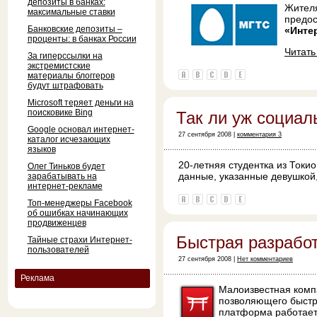
депозиты в банках:
Жителя
максимальные ставки
предос
Банковские депозиты –
«Инте
проценты: в банках России
Читат
За гиперссылки на
экстремистские
материалы блоггеров
будут штрафовать
Microsoft теряет деньги на
поисковике Bing
Так ли уж социал
Google основал интернет-
27 сентября 2008 |
комментария 3
каталог исчезающих
языков
20-летняя студентка из Токио
Олег Тиньков будет
данные, указанные девушкой
зарабатывать на
интернет-рекламе
Топ-менеджеры Facebook
об ошибках начинающих
продвиженцев
Быстрая разработ
Тайные страхи Интернет-
пользователей
27 сентября 2008 |
Нет комментариев
Реклама
Малоизвестная ком
позволяющего быстр
платформа работает