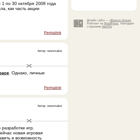
 1 по 30 октября 2008 года
а, как часть акции
Дизайн сайта —
«Bramox Group»
Работает на
WordPress
, благодаря
стараниям
AlexPro
Permalink
Автор: newsmaker
pace
. Однако, личные
Permalink
Автор: newsmaker
 разработке игр,
Сейчас новая игровая
авить и возможность