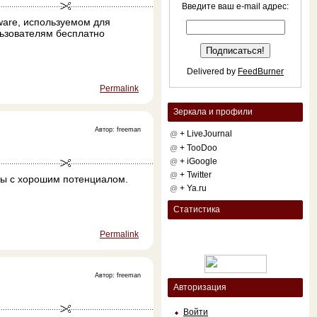
Введите ваш e-mail адрес:
ware, используемом для
льзователям бесплатно
Delivered by
FeedBurner
Permalink
Зеркала и профили
Автор: freeman
+ LiveJournal
@
+ TooDoo
@
+ iGoogle
@
+ Twitter
@
кты с хорошим потенциалом.
+ Ya.ru
@
Статистика
Permalink
Автор: freeman
Авторизация
Войти