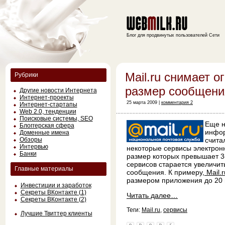
Блог для продвинутых пользователей Сети
Mail.ru снимает о
Рубрики
размер сообщени
Другие новости Интернета
Интернет-проекты
25 марта 2009 |
комментария 2
Интернет-стартапы
Web 2.0, тенденции
Поисковые системы, SEO
Еще н
Блоггерская сфера
инфор
Доменные имена
Обзоры
счита
Интервью
некоторые сервисы электрон
Банки
размер которых превышает 3
сервисов старается увеличит
Главные материалы
сообщения. К примеру,
Mail.r
размером приложения до 20 г
Инвестиции и заработок
Секреты ВКонтакте (1)
Читать далее…
Секреты ВКонтакте (2)
Теги:
Mail.ru
,
сервисы
Лучшие Твиттер клиенты