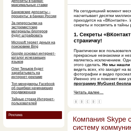
депозиты в банках:
максимальные ставки
На сегодняшний момент меся
Банковские депозиты –
насчитывает десятки миллион
проценты: в банках России
приходится на «ВКонтакте».
За гиперссылки на
секреты и посвятить в тайны
экстремистские
материалы блоггеров
1. Секреты «ВКонтакт
будут штрафовать
страничку!
Microsoft теряет деньги на
поисковике Bing
Практически все пользовател
Google основал интернет-
прекрасные незнакомки и не
каталог исчезающих
являетесь исключением. Одн
языков
этого сделать.
Но мы нашли
Олег Тиньков будет
видеть всех, кто заходит на в
зарабатывать на
фотографии и видео просматр
интернет-рекламе
Именно это и поможет вам уз
программу MyGuest беспла
Топ-менеджеры Facebook
об ошибках начинающих
Читать далее…
продвиженцев
Тайные страхи Интернет-
пользователей
Реклама
Компания Skype 
систему коммуни