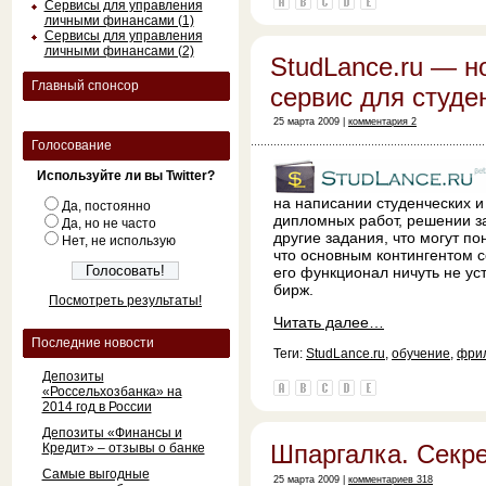
Сервисы для управления
личными финансами (1)
Сервисы для управления
личными финансами (2)
StudLance.ru — 
Главный спонсор
сервис для студе
25 марта 2009 |
комментария 2
Голосование
Используйте ли вы Twitter?
на написании студенческих и
Да, постоянно
дипломных работ, решении з
Да, но не часто
другие задания, что могут п
Нет, не использую
что основным контингентом 
его функционал ничуть не у
бирж.
Посмотреть результаты!
Читать далее…
Последние новости
Теги:
StudLance.ru
,
обучение
,
фри
Депозиты
«Россельхозбанка» на
2014 год в России
Депозиты «Финансы и
Шпаргалка. Секре
Кредит» – отзывы о банке
Самые выгодные
25 марта 2009 |
комментариев 318