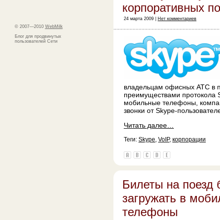
корпоративных п
24 марта 2009 |
Нет комментариев
© 2007—2010
WebMilk
Блог для продвинутых
пользователей Сети
владельцам офисных АТС в п
преимуществами протокола S
мобильные телефоны, компа
звонки от Skype-пользовате
Читать далее…
Теги:
Skype
,
VoIP
,
корпорации
Билеты на поезд 
загружать в моб
телефоны