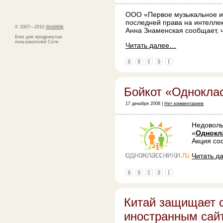
ООО «Первое музыкальное из
последней права на интелле
© 2007—2010
WebMilk
Анна Знаменская сообщает, чт
Блог для продвинутых
пользователей Сети
Читать далее…
Бойкот «Однокла
17 декабря 2008 |
Нет комментариев
Недоволь
«
Однокл
Акция со
Читать д
Китай защищает с
иностранным сай