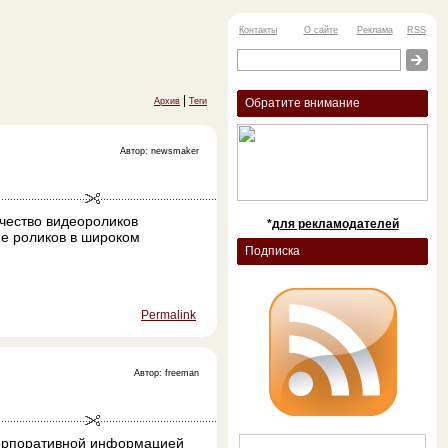
Контакты
О сайте
Реклама
RSS
|
Архив
Теги
Обратите внимание
Автор: newsmaker
чество видеороликов
*
для рекламодателей
е роликов в широком
Подписка
Permalink
Автор: freeman
корпоративной информацией