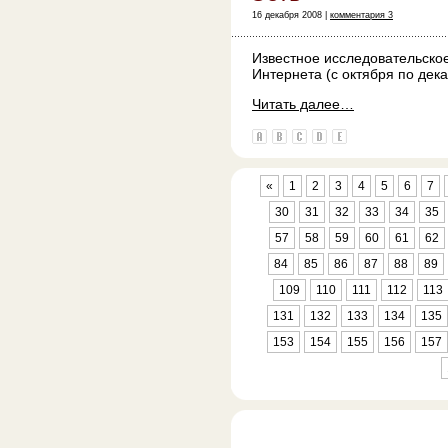
16 декабря 2008 |
комментария 3
Известное исследовательско
Интернета (с октября по дека
Читать далее…
«
1
2
3
4
5
6
7
30
31
32
33
34
35
57
58
59
60
61
62
84
85
86
87
88
89
109
110
111
112
113
131
132
133
134
135
153
154
155
156
157