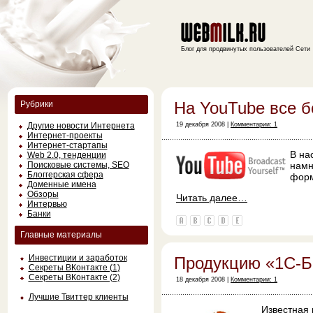
Блог для продвинутых пользователей Сети
На YouTube все 
Рубрики
Другие новости Интернета
19 декабря 2008 |
Комментарии: 1
Интернет-проекты
Интернет-стартапы
В на
Web 2.0, тенденции
Поисковые системы, SEO
намн
Блоггерская сфера
форм
Доменные имена
Обзоры
Читать далее…
Интервью
Банки
Главные материалы
Инвестиции и заработок
Продукцию «1С-Б
Секреты ВКонтакте (1)
Секреты ВКонтакте (2)
18 декабря 2008 |
Комментарии: 1
Лучшие Твиттер клиенты
Известная