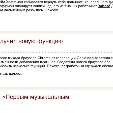
ейд Хоффман собирается вернуть себе должность генерального дир
оффман планирует вовлечь одного из бывших работников
Yahoo!
Д
ад дальнейшим развитием LinkedIn.
олучил новую функцию
осле выхода браузера Chrome от корпорации Goole пользователи т
озможности добавления плагинов. Создатели нового браузера обе
обавить несколько функций. Похоже, разработчики сдержали обеща
итать далее…
 с «Первым музыкальным