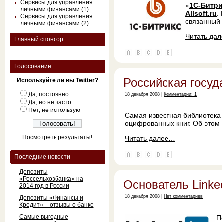
Сервисы для управления
«
1С-Битри
личными финансами (1)
Allsoft.ru
.
Сервисы для управления
связанный 
личными финансами (2)
Читать да
Главный спонсор
Голосование
Российская госуд
Используйте ли вы Twitter?
Да, постоянно
18 декабря 2008 |
Комментарии: 1
Да, но не часто
Нет, не использую
Самая известная библиотека
оцифрованных книг. Об этом
Посмотреть результаты!
Читать далее…
Последние новости
Депозиты
«Россельхозбанка» на
Основатель Link
2014 год в России
18 декабря 2008 |
Нет комментариев
Депозиты «Финансы и
Кредит» – отзывы о банке
Самые выгодные
П