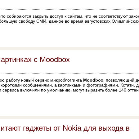
что собираются закрыть доступ к сайтам, что не соответствуют зак
большую свободу СМИ, данное во время августовских Олимпийских
картинках с Moodbox
ою работу новый сервис микроблоггинга
Moodbox
, позволяющий д
е короткими сообщениями, а картинками и фотографиями. Кстати, да
и сервиса включили по умолчанию, могут выразить более 140 оттен
итают гаджеты от Nokia для выхода в