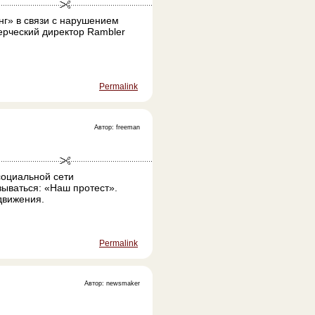
г» в связи с нарушением
ерческий директор Rambler
Permalink
Автор: freeman
социальной сети
зываться: «Наш протест».
движения.
Permalink
Автор: newsmaker