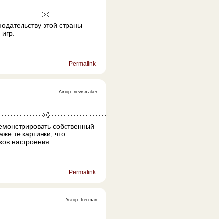
онодательству этой страны —
 игр.
Permalink
Автор: newsmaker
емонстрировать собственный
же те картинки, что
ков настроения.
Permalink
Автор: freeman