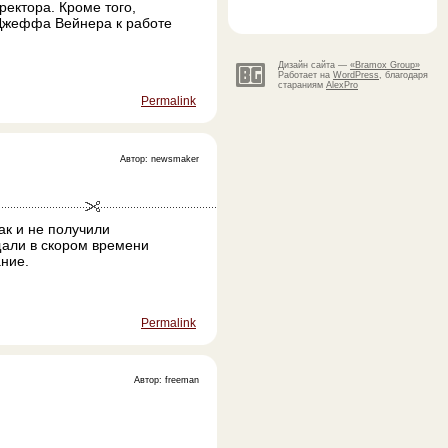
ектора. Кроме того,
жеффа Вейнера к работе
Дизайн сайта —
«Bramox Group»
Работает на
WordPress
, благодаря
стараниям
AlexPro
Permalink
Автор: newsmaker
ак и не получили
щали в скором времени
ние.
Permalink
Автор: freeman