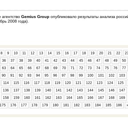
е агентство
Gemius Group
опубликовало результаты анализа росси
брь 2008 года).
8
9
10
11
12
13
14
15
16
17
18
19
20
21
22
2
36
37
38
39
40
41
42
43
44
45
46
47
48
49
50
63
64
65
66
67
68
69
70
71
72
73
74
75
76
77
90
91
92
93
94
95
96
97
98
99
100
101
102
103
114
115
116
117
118
119
120
121
122
123
124
125
136
137
138
139
140
141
142
143
144
145
146
147
158
159
160
161
162
163
164
165
166
167
168
169
175
176
177
178
179
180
181
182
183
184
185
186