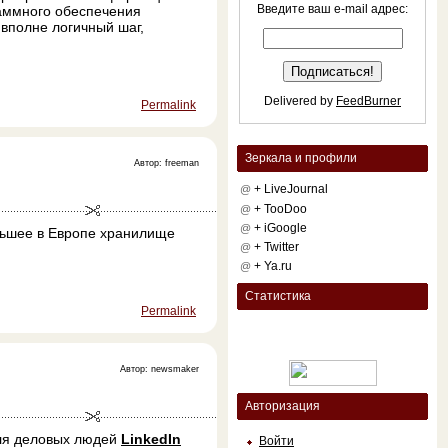
Введите ваш e-mail адрес:
раммного обеспечения
 вполне логичный шаг,
Delivered by
FeedBurner
Permalink
Зеркала и профили
Автор: freeman
+ LiveJournal
@
+ TooDoo
@
+ iGoogle
@
льшее в Европе хранилище
+ Twitter
@
+ Ya.ru
@
Статистика
Permalink
Автор: newsmaker
Авторизация
для деловых людей
LinkedIn
Войти