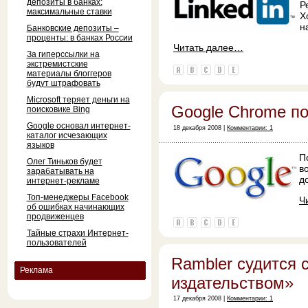
депозиты в банках:
Р
максимальные ставки
Х
н
Банковские депозиты –
проценты: в банках России
Читать далее…
За гиперссылки на
экстремистские
материалы блоггеров
будут штрафовать
Microsoft теряет деньги на
Google Chrome п
поисковике Bing
Google основал интернет-
18 декабря 2008 |
Комментарии: 1
каталог исчезающих
языков
П
Олег Тиньков будет
в
зарабатывать на
д
интернет-рекламе
Топ-менеджеры Facebook
Ч
об ошибках начинающих
продвиженцев
Тайные страхи Интернет-
пользователей
Rambler судится
Реклама
издательством»
17 декабря 2008 |
Комментарии: 1