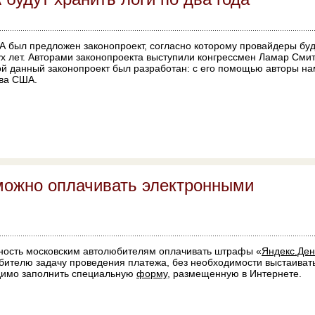
А был предложен законопроект, согласно которому провайдеры буд
х лет. Авторами законопроекта выступили конгрессмен Ламар Смит
ой данный законопроект был разработан: с его помощью авторы н
тва США.
ожно оплачивать электронными
ность московским автолюбителям оплачивать штрафы «
Яндекс.Ден
юбителю задачу проведения платежа, без необходимости выстаивать
димо заполнить специальную
форму
, размещенную в Интернете.