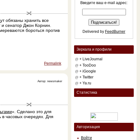
Введите ваш e-mail адрес:
ут обязаны хранить все
 и сенатор Джон Корнин.
амереваются бороться против
Delivered by
FeedBurner
Зеркала и профили
+ LiveJournal
@
Permalink
+ TooDoo
@
+ iGoogle
@
+ Twitter
@
Автор: newsmaker
+ Ya.ru
@
Статистика
ьгами
«. Сделано это для
 в часовых очередях. Для
Авторизация
Войти