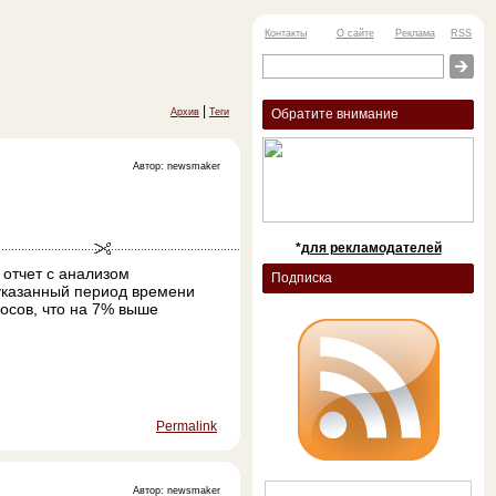
Контакты
О сайте
Реклама
RSS
|
Архив
Теги
Обратите внимание
Автор: newsmaker
*
для рекламодателей
 отчет с анализом
Подписка
 указанный период времени
осов, что на 7% выше
Permalink
Автор: newsmaker