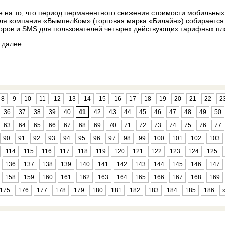
 на то, что период перманентного снижения стоимости мобильных у
ля компания «
ВымпелКом
» (торговая марка «Билайн») собирается
оров и SMS для пользователей четырех действующих тарифных пл
ь далее…
8
9
10
11
12
13
14
15
16
17
18
19
20
21
22
2
36
37
38
39
40
41
42
43
44
45
46
47
48
49
50
63
64
65
66
67
68
69
70
71
72
73
74
75
76
77
90
91
92
93
94
95
96
97
98
99
100
101
102
103
114
115
116
117
118
119
120
121
122
123
124
125
136
137
138
139
140
141
142
143
144
145
146
147
158
159
160
161
162
163
164
165
166
167
168
169
175
176
177
178
179
180
181
182
183
184
185
186