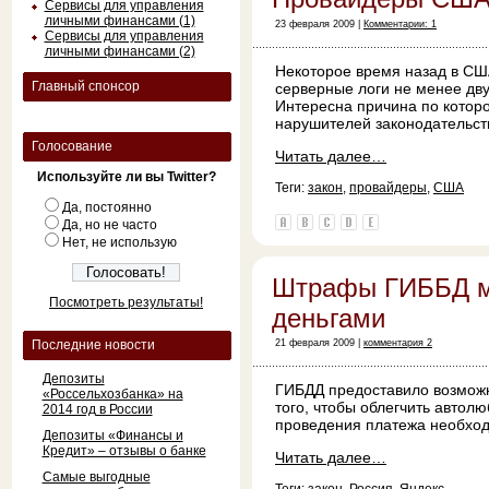
Сервисы для управления
личными финансами (1)
23 февраля 2009 |
Комментарии: 1
Сервисы для управления
личными финансами (2)
Некоторое время назад в СШ
Главный спонсор
серверные логи не менее дву
Интересна причина по котор
нарушителей законодательс
Голосование
Читать далее…
Используйте ли вы Twitter?
Теги:
закон
,
провайдеры
,
США
Да, постоянно
Да, но не часто
Нет, не использую
Штрафы ГИББД м
Посмотреть результаты!
деньгами
Последние новости
21 февраля 2009 |
комментария 2
Депозиты
ГИБДД предоставило возмож
«Россельхозбанка» на
того, чтобы облегчить автол
2014 год в России
проведения платежа необхо
Депозиты «Финансы и
Кредит» – отзывы о банке
Читать далее…
Самые выгодные