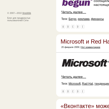
сообщили
настояще
Читать далее…
© 2007—2010
WebMilk
Блог для продвинутых
Теги:
Бегун
,
реклама
,
финансы
пользователей Сети
Microsoft и Red H
20 февраля 2009 |
Нет комментариев
Читать далее…
Теги:
Microsoft
,
Rad Hat
,
тенденци
«Вконтакте» може