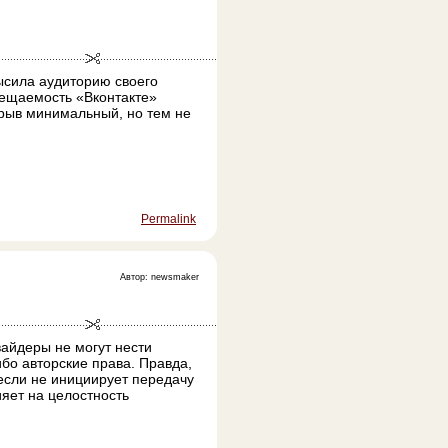
ысила аудиторию своего
сещаемость «Вконтакте»
зрыв минимальный, но тем не
Permalink
Автор: newsmaker
айдеры не могут нести
бо авторские права. Правда,
если не инициирует передачу
яет на целостность