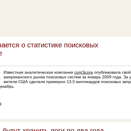
ается о статистике поисковых
е
Известная аналитическая компания
comScore
опубликовала свой
американского рынка поисковых систем за январь 2009 года. За
жители США сделали примерно 13,5 миллиардов поисковых запр
декабрь.
а
удут хранить логи по два года