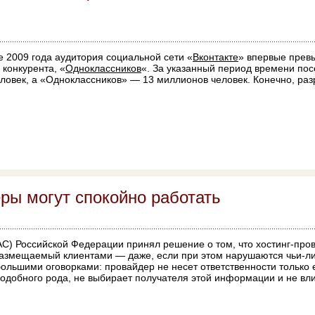
е 2009 года аудитория социальной сети «
Вконтакте
» впервые прев
 конкурента, «
Одноклассников
«. За указанный период времени по
еловек, а «Одноклассников» — 13 миллионов человек. Конечно, ра
ры могут спокойно работать
С) Российской Федерации принял решение о том, что хостинг-пров
 размещаемый клиентами — даже, если при этом нарушаются чьи-ли
ольшими оговорками: провайдер не несет ответственности только 
обного рода, не выбирает получателя этой информации и не вли