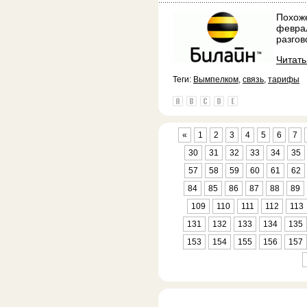
Похоже
февра
разгов
Читат
Теги:
Вымпелком
,
связь
,
тарифы
«
1
2
3
4
5
6
7
30
31
32
33
34
35
57
58
59
60
61
62
84
85
86
87
88
89
109
110
111
112
113
131
132
133
134
135
153
154
155
156
157