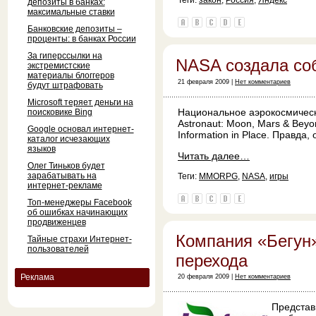
Теги:
закон
,
Россия
,
Яндекс
депозиты в банках:
максимальные ставки
Банковские депозиты –
проценты: в банках России
За гиперссылки на
NASA создала с
экстремистские
материалы блоггеров
21 февраля 2009 |
Нет комментариев
будут штрафовать
Microsoft теряет деньги на
Национальное аэрокосмическ
поисковике Bing
Astronaut: Moon, Mars & Beyo
Google основал интернет-
Information in Place. Правд
каталог исчезающих
языков
Читать далее…
Олег Тиньков будет
зарабатывать на
Теги:
MMORPG
,
NASA
,
игры
интернет-рекламе
Топ-менеджеры Facebook
об ошибках начинающих
продвиженцев
Компания «Бегун
Тайные страхи Интернет-
пользователей
перехода
Реклама
20 февраля 2009 |
Нет комментариев
Представ