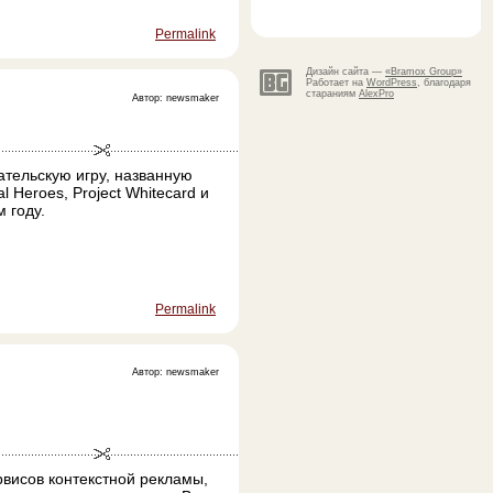
Permalink
Дизайн сайта —
«Bramox Group»
Работает на
WordPress
, благодаря
стараниям
AlexPro
Автор: newsmaker
ательскую игру, названную
l Heroes, Project Whitecard и
 году.
Permalink
Автор: newsmaker
висов контекстной рекламы,