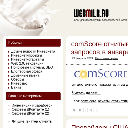
Блог для продвинутых пользователей Сети
comScore отчитыв
Рубрики
запросов в январ
Другие новости Интернета
Интернет-проекты
23 февраля 2009 |
Нет комментариев
Интернет-стартапы
Web 2.0, тенденции
Поисковые системы, SEO
Блоггерская сфера
Доменные имена
Обзоры
Интервью
аналогичного показателя за 
Банки
Читать далее…
Главные материалы
Теги:
comScore
,
отчеты
,
статистик
Инвестиции и заработок
Секреты ВКонтакте (1)
Секреты ВКонтакте (2)
Лучшие Твиттер клиенты
Провайдеры США б